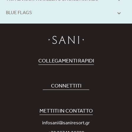
BLUE FLAGS
COLLEGAMENTI RAPIDI
Prenota Hotel
Carriere
CONNETTITI
Covid-19
La nostra App Sani
Sostenibilità
Sani Rewards
METTITI IN CONTATTO
News
Contattaci
infosani@saniresort.gr
Premi