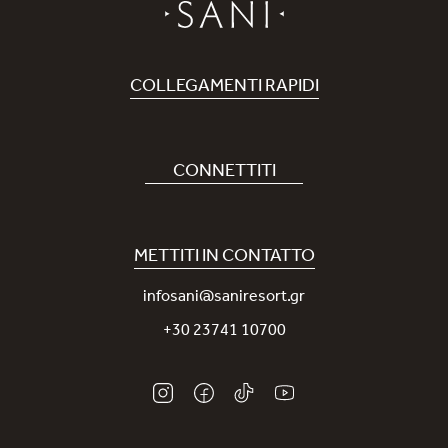
COLLEGAMENTI RAPIDI
Prenota Hotel
Carriere
CONNETTITI
Covid-19
La nostra App Sani
Sostenibilità
Sani Rewards
METTITI IN CONTATTO
News
Contattaci
infosani@saniresort.gr
Premi
+30 23741 10700
Matrimoni