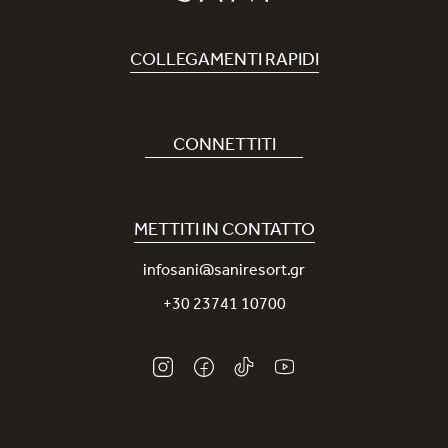
COLLEGAMENTI RAPIDI
Prenota Hotel
Carriere
CONNETTITI
Covid-19
La nostra App Sani
Sostenibilità
Sani Rewards
METTITI IN CONTATTO
News
Contattaci
infosani@saniresort.gr
Premi
+30 23741 10700
Matrimoni