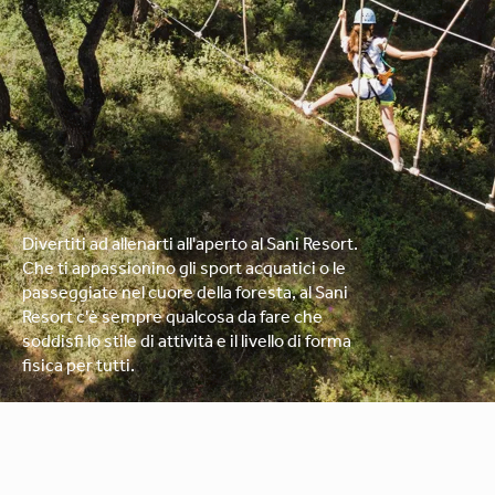
e attività all'aperto
Divertiti ad allenarti all'aperto al Sani Resort.
Che ti appassionino gli sport acquatici o le
passeggiate nel cuore della foresta, al Sani
Resort c'è sempre qualcosa da fare che
soddisfi lo stile di attività e il livello di forma
fisica per tutti.