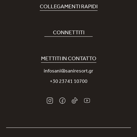
COLLEGAMENTI RAPIDI
Prenota Hotel
Carriere
CONNETTITI
Covid-19
La nostra App Sani
Sostenibilità
Sani Rewards
METTITI IN CONTATTO
News
Contattaci
infosani@saniresort.gr
Premi
+30 23741 10700
Matrimoni