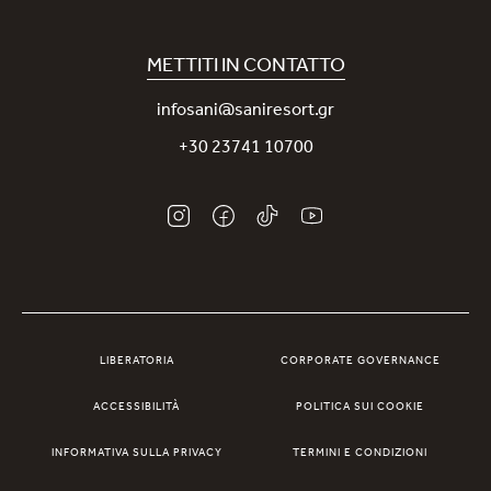
Covid-19
La nostra App Sani
Sostenibilità
Sani Rewards
METTITI IN CONTATTO
News
Contattaci
infosani@saniresort.gr
Premi
+30 23741 10700
Matrimoni
LIBERATORIA
CORPORATE GOVERNANCE
ACCESSIBILITÀ
POLITICA SUI COOKIE
INFORMATIVA SULLA PRIVACY
TERMINI E CONDIZIONI