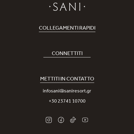
COLLEGAMENTI RAPIDI
Prenota Hotel
Carriere
CONNETTITI
Covid-19
La nostra App Sani
Sostenibilità
Sani Rewards
METTITI IN CONTATTO
News
Contattaci
infosani@saniresort.gr
Premi
+30 23741 10700
Matrimoni