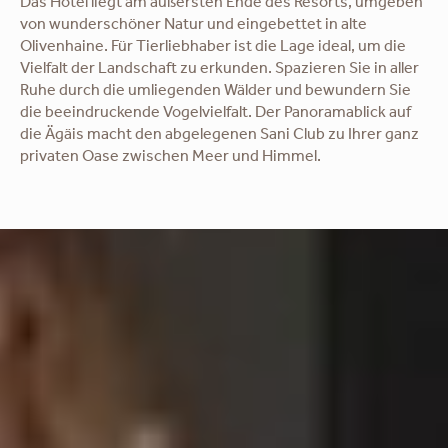
Das Hotel liegt am äußersten Ende des Resorts, umgeben
von wunderschöner Natur und eingebettet in alte
Olivenhaine. Für Tierliebhaber ist die Lage ideal, um die
Vielfalt der Landschaft zu erkunden. Spazieren Sie in aller
Ruhe durch die umliegenden Wälder und bewundern Sie
die beeindruckende Vogelvielfalt. Der Panoramablick auf
die Ägäis macht den abgelegenen Sani Club zu Ihrer ganz
privaten Oase zwischen Meer und Himmel.