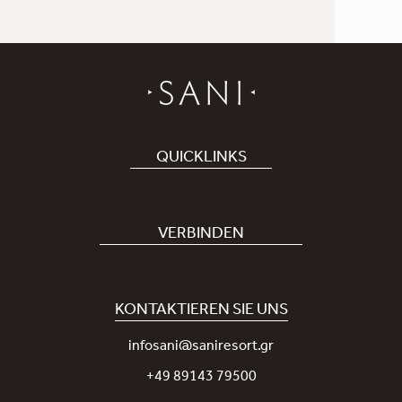
QUICKLINKS
Hotel buchen
Bei uns arbeiten
VERBINDEN
Covid-19
Unsere Sani-App
Nachhaltigkeit
Sani Rewards
KONTAKTIEREN SIE UNS
Neuigkeiten
Nehmen Sie Kontakt mit uns auf
infosani@saniresort.gr
Auszeichnungen
+49 89143 79500
Hochzeiten