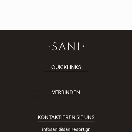
QUICKLINKS
Hotel buchen
Bei uns arbeiten
VERBINDEN
Covid-19
Unsere Sani-App
Nachhaltigkeit
Sani Rewards
KONTAKTIEREN SIE UNS
Neuigkeiten
Nehmen Sie Kontakt mit uns auf
infosani@saniresort.gr
Auszeichnungen