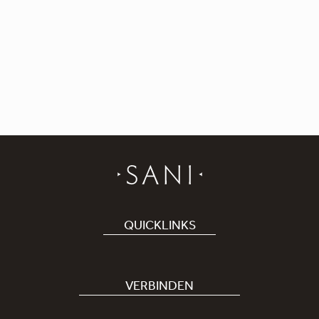
QUICKLINKS
Hotel buchen
Bei uns arbeiten
VERBINDEN
Covid-19
Unsere Sani-App