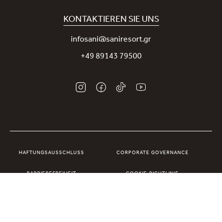
Nachhaltigkeit
Sani Rewards
KONTAKTIEREN SIE UNS
Neuigkeiten
Nehmen Sie Kontakt mit uns auf
infosani@saniresort.gr
Auszeichnungen
+49 89143 79500
Hochzeiten
HAFTUNGSAUSSCHLUSS
CORPORATE GOVERNANCE
BARRIEREFREIHEIT
COOKIE-RICHTLINIE
DATENSCHUTZRICHTLINIE
ALLGEMEINE GESCHÄFTSBEDINGUNGEN
UGC & IMAGE POLICY
COOKIE-EINSTELLUNGEN