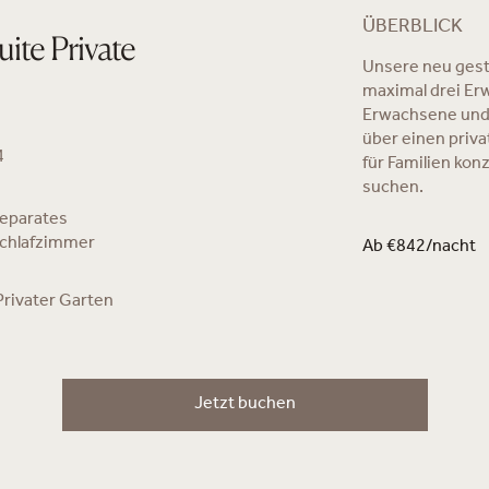
ÜBERBLICK
te Private
Unsere neu gesta
maximal drei Er
Erwachsene und 
über einen priva
4
für Familien kon
suchen.
eparates
chlafzimmer
Ab €842/nacht
Privater Garten
Jetzt buchen