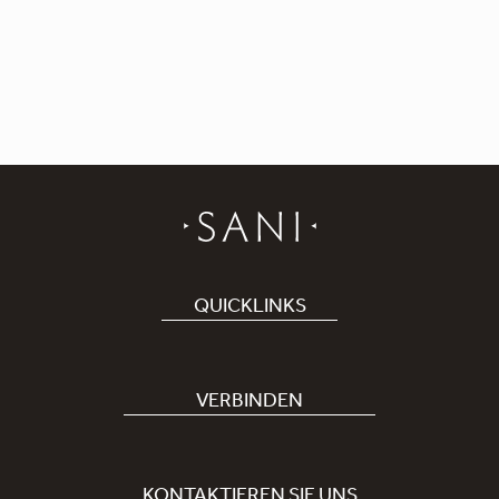
QUICKLINKS
Hotel buchen
Bei uns arbeiten
VERBINDEN
Covid-19
Unsere Sani-App
Nachhaltigkeit
Sani Rewards
KONTAKTIEREN SIE UNS