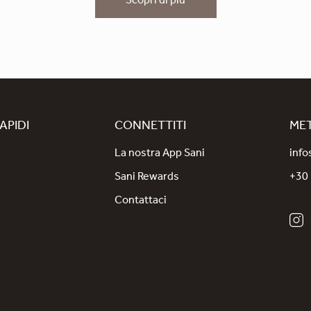
Scopri di più
APIDI
CONNETTITI
MET
La nostra App Sani
info
Sani Rewards
+30
Contattaci