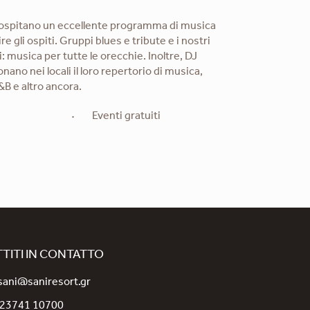
ort ospitano un eccellente programma di musica
re gli ospiti. Gruppi blues e tribute e i nostri
i: musica per tutte le orecchie. Inoltre, DJ
onano nei locali il loro repertorio di musica,
&B e altro ancora.
Eventi gratuiti
TITI IN CONTATTO
sani@saniresort.gr
 23741 10700