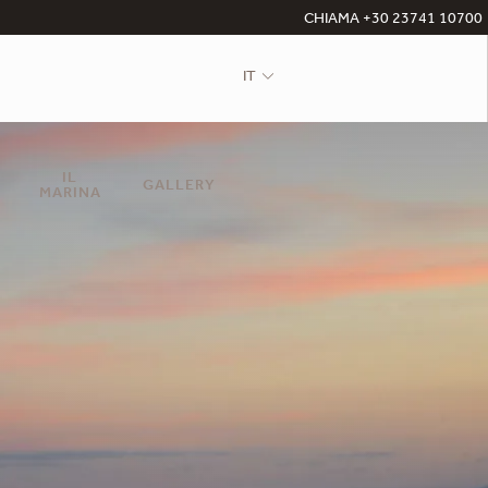
CHIAMA +30 23741 10700
IT
IL
GALLERY
MARINA