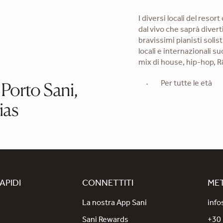
I diversi locali del res
dal vivo che saprà diverti
bravissimi pianisti solist
locali e internazionali su
mix di house, hip-hop, R
 Porto Sani,
Per tutte le età
ias
APIDI
CONNETTITI
MET
La nostra App Sani
info
Sani Rewards
+30