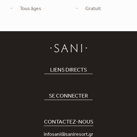
Tous âges
Gratuit
LIENS DIRECTS
Hôtel
Recrutement
SE CONNECTER
Covid-19
Notre application Sani
Engagement durable
Sani Rewards
CONTACTEZ-NOUS
News
Contactez-nous
infosani@saniresort.gr
Récompenses