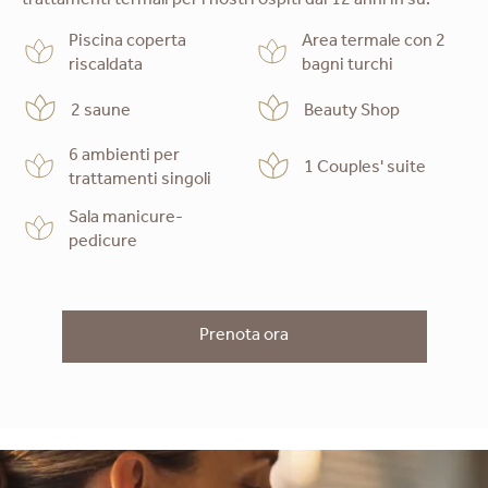
trattamenti termali per i nostri ospiti dai 12 anni in su.
Piscina coperta
Area termale con 2
riscaldata
bagni turchi
2 saune
Beauty Shop
6 ambienti per
1 Couples' suite
trattamenti singoli
Sala manicure-
pedicure
Prenota ora