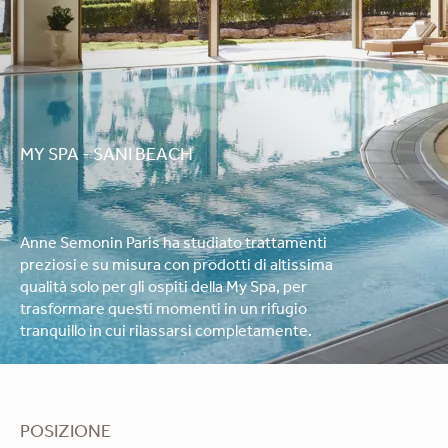
MY SPA - SANI BEACH
Anne Semonin Paris ha studiato trattamenti
preziosi e su misura con prodotti di altissima
qualità solo per gli ospiti della My Spa, per
trasformare questi momenti in un rifugio
tranquillo in cui rilassarsi completamente.
POSIZIONE