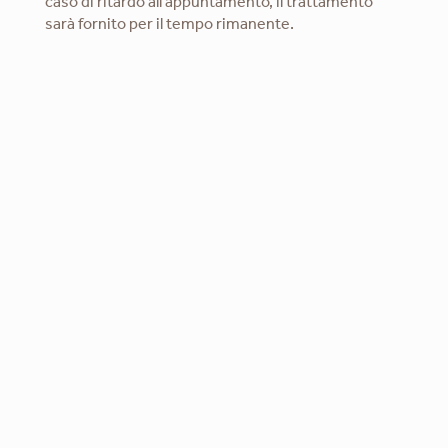
caso di ritardo all'appuntamento, il trattamento
sarà fornito per il tempo rimanente.
sbspa@saniresort.gr