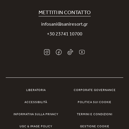
La nostra App Sani
Sostenibilità
Sani Rewards
METTITI IN CONTATTO
News
Contattaci
infosani@saniresort.gr
Premi
+30 23741 10700
Matrimoni
LIBERATORIA
CORPORATE GOVERNANCE
ACCESSIBILITÀ
POLITICA SUI COOKIE
INFORMATIVA SULLA PRIVACY
TERMINI E CONDIZIONI
UGC & IMAGE POLICY
GESTIONE COOKIE