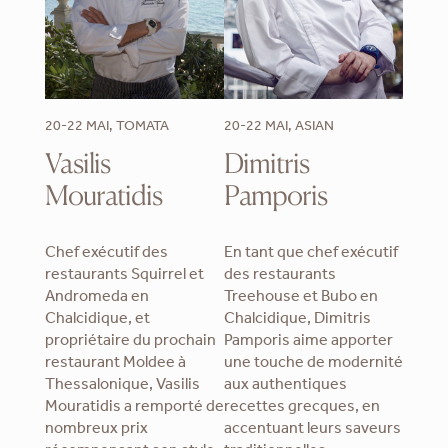
20-22 MAI, TOMATA
20-22 MAI, ASIAN
Vasilis
Dimitris
Mouratidis
Pamporis
Chef exécutif des
En tant que chef exécutif
restaurants Squirrel et
des restaurants
Andromeda en
Treehouse et Bubo en
Chalcidique, et
Chalcidique, Dimitris
propriétaire du prochain
Pamporis aime apporter
restaurant Moldee à
une touche de modernité
Thessalonique, Vasilis
aux authentiques
Mouratidis a remporté de
recettes grecques, en
nombreux prix
accentuant leurs saveurs