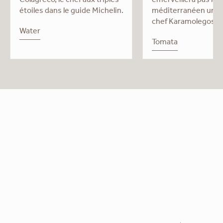
Colagreco, le chef aux triples
émerveillera pas le
étoiles dans le guide Michelin.
méditerranéen uniq
chef Karamolegos.
Water
Tomata