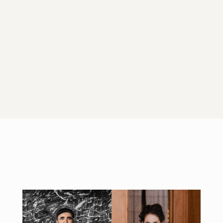
Kobra
Aleria
Squirrel / Andromeda
Treehouse / Bub
Delta
Restaurant
Haroupi / Ten Tables
CTC