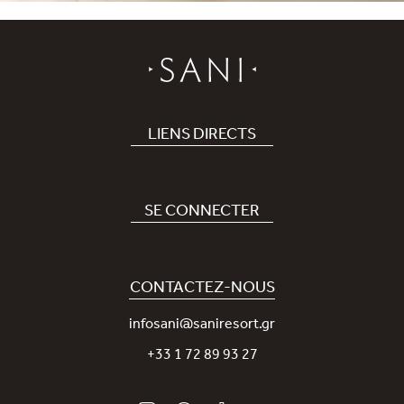
LIENS DIRECTS
Hôtel
Recrutement
SE CONNECTER
Covid-19
Notre application Sani
Engagement durable
Sani Rewards
CONTACTEZ-NOUS
News
Contactez-nous
infosani@saniresort.gr
Récompenses
+33 1 72 89 93 27
Mariages