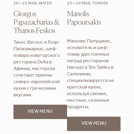
20—22 МАЯ, WATER
23—24 МАЯ, TOMATA
Giorgos
Manolis
Papazacharias &
Papoutsakis
Thanos Feskos
Манолис Папуцакис,
Танос Фескос и Георг
основатель и шеф-
Папазакариас, шеф-
повар удостоенных
повара новаторского
наград ресторанов
ресторана Delta в
Haroupi и Ten Tables в
Афинах, мастерски
Салониках,
сочетают приемы
специализируется на
северо-европейской
критской кухне,
кухни с греческими
используя свежие,
вкусами.
местные, сезонные
продукты.
VIEW MENU
VIEW MENU