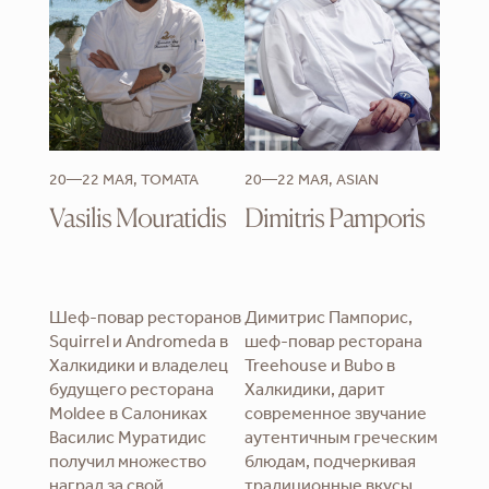
20—22 МАЯ, TOMATA
20—22 МАЯ, ASIAN
Vasilis Mouratidis
Dimitris Pamporis
Шеф-повар ресторанов
Димитрис Пампорис,
Squirrel и Andromeda в
шеф-повар ресторана
Халкидики и владелец
Treehouse и Bubo в
будущего ресторана
Халкидики, дарит
Moldee в Салониках
современное звучание
Василис Муратидис
аутентичным греческим
получил множество
блюдам, подчеркивая
наград за свой
традиционные вкусы.