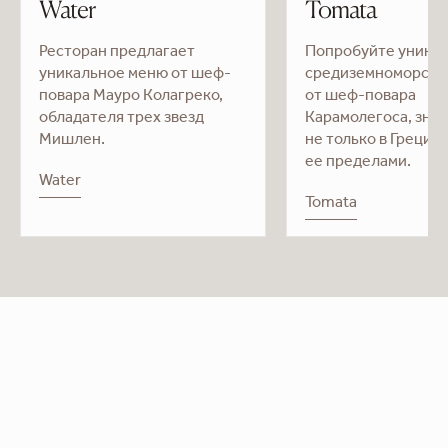
Water
Tomata
Ресторан предлагает
Попробуйте уника
уникальное меню от шеф-
средиземноморско
повара Мауро Колагреко,
от шеф-повара
обладателя трех звезд
Карамолегоса, зна
Мишлен.
не только в Греции, 
ее пределами.
Water
Tomata