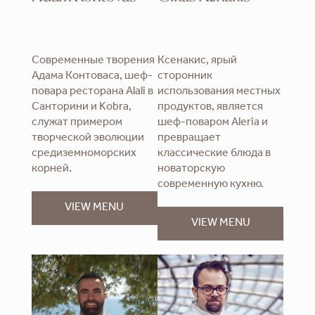
Современные творения
Ксенакис, ярый
Адама Контоваса, шеф-
сторонник
повара ресторана Alali в
использования местных
Санторини и Kobra,
продуктов, является
служат примером
шеф-поваром Aleria и
творческой эволюции
превращает
средиземноморских
классические блюда в
корней.
новаторскую
современную кухню.
VIEW MENU
VIEW MENU