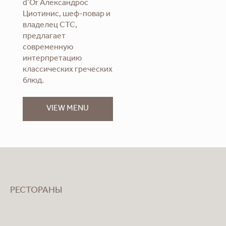
d’Or Александрос
Циотинис, шеф-повар и
владелец CTC,
предлагает
современную
интерпретацию
классических греческих
блюд.
VIEW MENU
РЕСТОРАНЫ