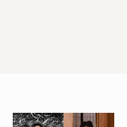
, Pantechnicon / Café Kitsuné
Kobra
Aleria
Squirrel / Andromeda
Treehouse / Bub
Delta
Restaurant
Haroupi / Ten Tables
CTC