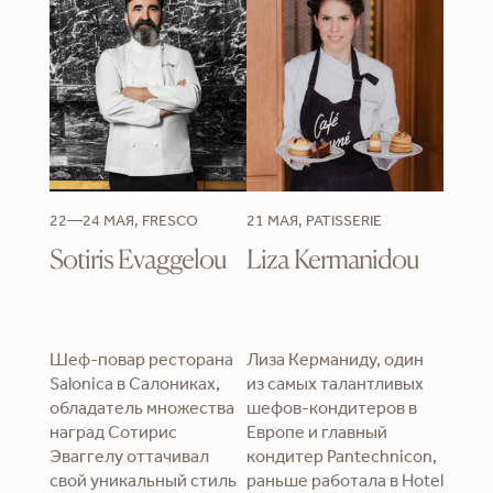
22—24 МАЯ, FRESCO
21 МАЯ, PATISSERIE
Sotiris Evaggelou
Liza Kermanidou
Шеф-повар ресторана
Лиза Керманиду, один
Salonica в Салониках,
из самых талантливых
обладатель множества
шефов-кондитеров в
наград Сотирис
Европе и главный
Эваггелу оттачивал
кондитер Pantechnicon,
свой уникальный стиль
раньше работала в Hotel