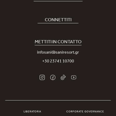
Prenota Hotel
Carriere
CONNETTITI
Covid-19
La nostra App Sani
Sostenibilità
Sani Rewards
METTITI IN CONTATTO
News
Contattaci
infosani@saniresort.gr
Premi
+30 23741 10700
Matrimoni
LIBERATORIA
CORPORATE GOVERNANCE