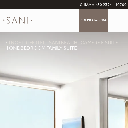
CHIAMA +30 23741 10700
PRENOTA ORA
I NOSTRI HOTEL
SANI BEACH
CAMERE E SUITE
ONE BEDROOM FAMILY SUITE