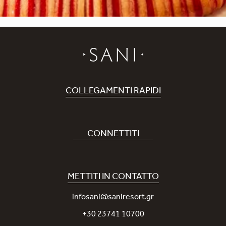
COLLEGAMENTI RAPIDI
Prenota Hotel
Carriere
CONNETTITI
Covid-19
La nostra App Sani
Sostenibilità
Sani Rewards
METTITI IN CONTATTO
News
Contattaci
infosani@saniresort.gr
Premi
+30 23741 10700
Matrimoni