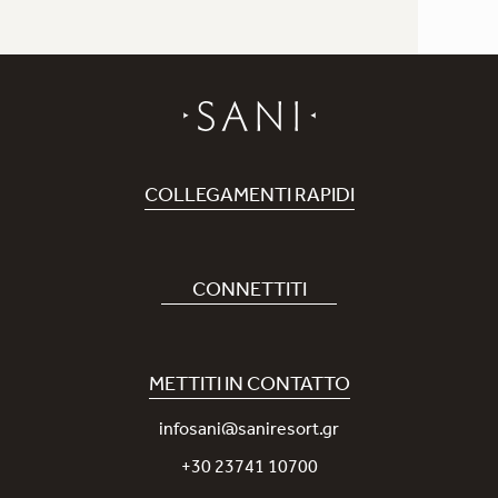
COLLEGAMENTI RAPIDI
Prenota Hotel
Carriere
CONNETTITI
Covid-19
La nostra App Sani
Sostenibilità
Sani Rewards
METTITI IN CONTATTO
News
Contattaci
infosani@saniresort.gr
Premi
+30 23741 10700
Matrimoni