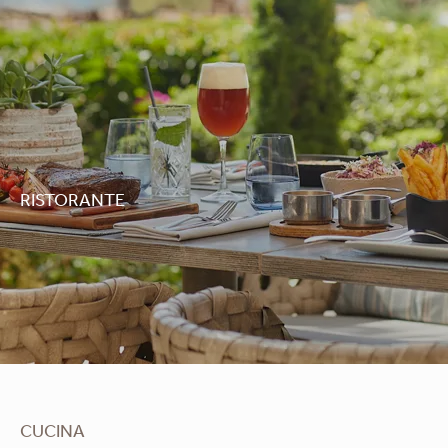
RISTORANTE
the
pool
CUCINA