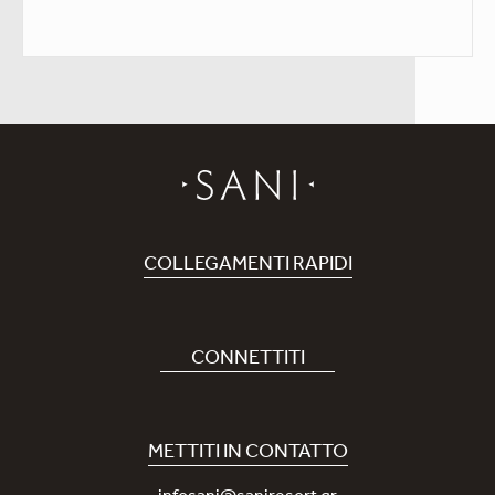
COLLEGAMENTI RAPIDI
Prenota Hotel
Carriere
CONNETTITI
Covid-19
La nostra App Sani
Sostenibilità
Sani Rewards
METTITI IN CONTATTO
News
Contattaci