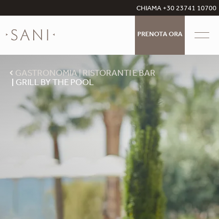
CHIAMA +30 23741 10700
PRENOTA ORA
GASTRONOMIA
RISTORANTI E BAR
GRILL BY THE POOL