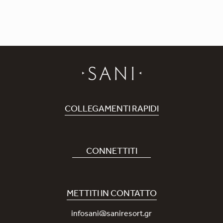
COLLEGAMENTI RAPIDI
Prenota Hotel
Carriere
CONNETTITI
Covid-19
La nostra App Sani
Sostenibilità
Sani Rewards
METTITI IN CONTATTO
News
Contattaci
infosani@saniresort.gr
Premi