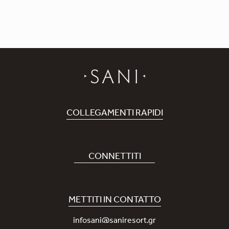
COLLEGAMENTI RAPIDI
Prenota Hotel
Carriere
CONNETTITI
Covid-19
La nostra App Sani
Sostenibilità
Sani Rewards
METTITI IN CONTATTO
News
Contattaci
infosani@saniresort.gr
Premi