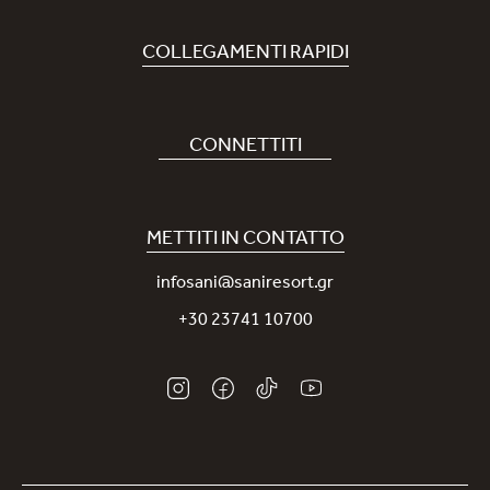
COLLEGAMENTI RAPIDI
Prenota Hotel
Carriere
CONNETTITI
Covid-19
La nostra App Sani
Sostenibilità
Sani Rewards
METTITI IN CONTATTO
News
Contattaci
infosani@saniresort.gr
Premi
+30 23741 10700
Matrimoni