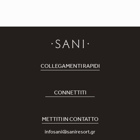
COLLEGAMENTI RAPIDI
Prenota Hotel
Carriere
CONNETTITI
Covid-19
La nostra App Sani
Sostenibilità
Sani Rewards
METTITI IN CONTATTO
News
Contattaci
infosani@saniresort.gr
Premi