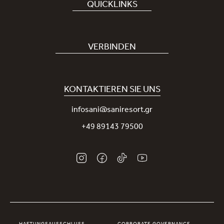
QUICKLINKS
Hotel buchen
Bei uns arbeiten
VERBINDEN
Covid-19
Unsere Sani-App
Nachhaltigkeit
Sani Rewards
KONTAKTIEREN SIE UNS
Neuigkeiten
Nehmen Sie Kontakt mit uns auf
infosani@saniresort.gr
Auszeichnungen
+49 89143 79500
Hochzeiten