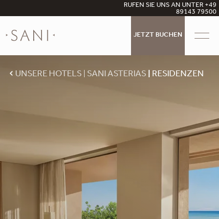
RUFEN SIE UNS AN UNTER +49
89143 79500
Filter
JETZT BUCHEN
Zimmerkategorien
Residence - New
Gäste
UNSERE HOTELS
SANI ASTERIAS
RESIDENZEN
Erwachsene
Merkmale
Villa
1
Privater Garten
Sani Suite Collection
Alle leeren
Kinder
Privater Pool
0
Separates Schlafzimmer
Meerblick
Seitlicher Meerblick