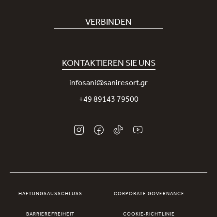
Hotel buchen
Bei uns arbeiten
VERBINDEN
Covid-19
Unsere Sani-App
Nachhaltigkeit
Sani Rewards
KONTAKTIEREN SIE UNS
Neuigkeiten
Nehmen Sie Kontakt mit uns auf
infosani@saniresort.gr
Auszeichnungen
+49 89143 79500
Hochzeiten
HAFTUNGSAUSSCHLUSS
CORPORATE GOVERNANCE
BARRIEREFREIHEIT
COOKIE-RICHTLINIE