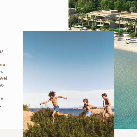
us
gang
a.
zwei
no
ie
.