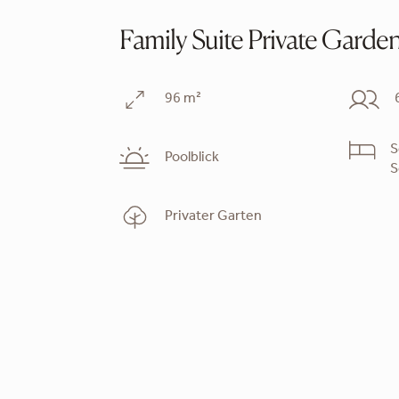
Family Suite Private Garde
96 m²
S
Poolblick
S
Privater Garten