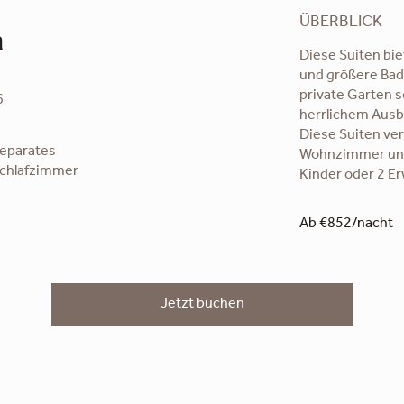
ÜBERBLICK
n
Diese Suiten bie
und größere Bad
private Garten s
6
herrlichem Ausbl
Diese Suiten ver
eparates
Wohnzimmer und 
chlafzimmer
Kinder oder 2 Er
Ab €852/nacht
Jetzt buchen