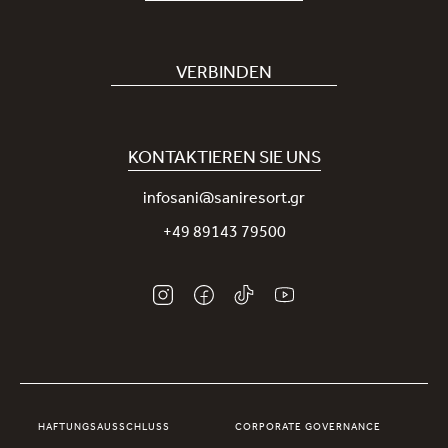
Hotel buchen
Bei uns arbeiten
VERBINDEN
Covid-19
Unsere Sani-App
Nachhaltigkeit
Sani Rewards
KONTAKTIEREN SIE UNS
Neuigkeiten
Nehmen Sie Kontakt mit uns auf
infosani@saniresort.gr
Auszeichnungen
+49 89143 79500
Hochzeiten
HAFTUNGSAUSSCHLUSS
CORPORATE GOVERNANCE