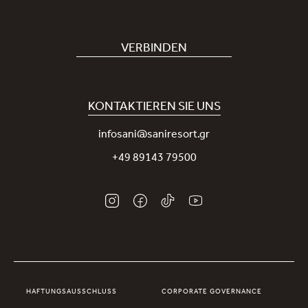
Hotel buchen
Bei uns arbeiten
VERBINDEN
Covid-19
Unsere Sani-App
Nachhaltigkeit
Sani Rewards
KONTAKTIEREN SIE UNS
Neuigkeiten
Nehmen Sie Kontakt mit uns auf
infosani@saniresort.gr
Auszeichnungen
+49 89143 79500
Hochzeiten
HAFTUNGSAUSSCHLUSS
CORPORATE GOVERNANCE