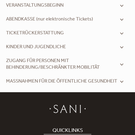
VERANSTALTUNGSBEGINN
ABENDKASSE (nur elektronische Tickets)
TICKETRÜCKERSTATTUNG
KINDER UND JUGENDLICHE
ZUGANG FÜR PERSONEN MIT
BEHINDERUNG/BESCHRÄNKTER MOBILITÄT
MASSNAHMEN FÜR DIE ÖFFENTLICHE GESUNDHEIT
QUICKLINKS