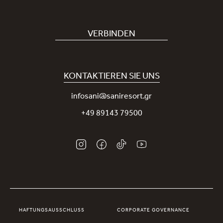
Hotel buchen
Bei uns arbeiten
VERBINDEN
Covid-19
Unsere Sani-App
Nachhaltigkeit
Sani Rewards
KONTAKTIEREN SIE UNS
Neuigkeiten
Nehmen Sie Kontakt mit uns auf
infosani@saniresort.gr
Auszeichnungen
+49 89143 79500
Hochzeiten
HAFTUNGSAUSSCHLUSS
CORPORATE GOVERNANCE