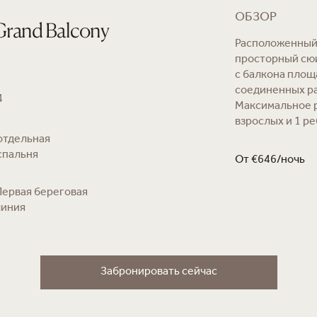
ОБЗОР
Grand Balcony
Расположенный 
просторный сюи
с балкона площа
соединенных р
4
Максимальное р
взрослых и 1 ре
отдельная
спальня
От €646/ночь
Первая береговая
линия
Забронировать сейчас