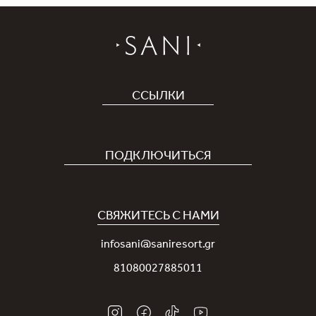
ССЫЛКИ
Отель
Карьера
ПОДКЛЮЧИТЬСЯ
Covid-19
Приложение Sani
Устойчивое развитие
Программа лояльности Sani Rewards
СВЯЖИТЕСЬ С НАМИ
Новости
Контакты
infosani@saniresort.gr
Награды
81080027885011
Свадьбы