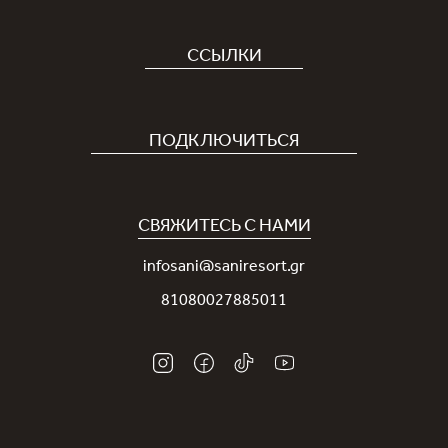
ССЫЛКИ
Отель
Карьера
ПОДКЛЮЧИТЬСЯ
Covid-19
Приложение Sani
Устойчивое развитие
Программа лояльности Sani Rewards
СВЯЖИТЕСЬ С НАМИ
Новости
Контакты
infosani@saniresort.gr
Награды
81080027885011
Свадьбы