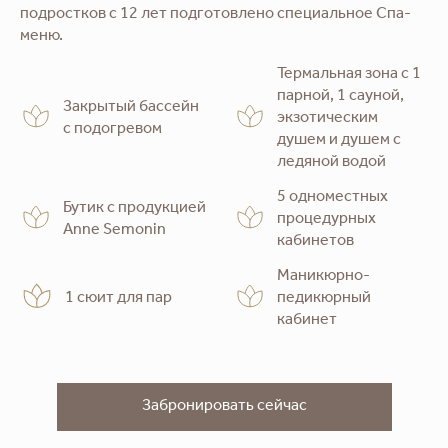
подростков с 12 лет подготовлено специальное Спа-
меню.
Термальная зона c 1
парной, 1 сауной,
Закрытый бассейн
экзотическим
с подогревом
душем и душем с
ледяной водой
5 одноместных
Бутик с продукцией
процедурных
Anne Semonin
кабинетов
Маникюрно-
1 сюит для пар
педикюрный
кабинет
Забронировать сейчас