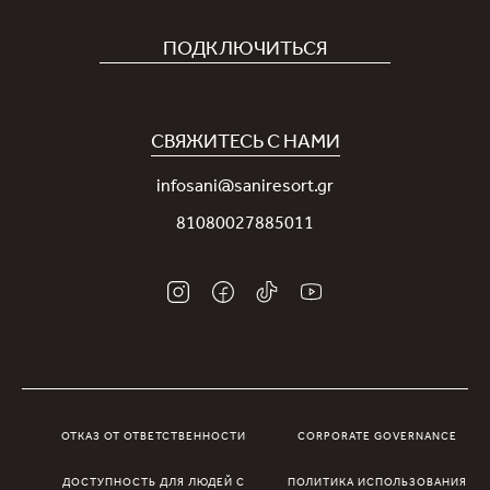
Отель
Карьера
ПОДКЛЮЧИТЬСЯ
Covid-19
Приложение Sani
Устойчивое развитие
Программа лояльности Sani Rewards
СВЯЖИТЕСЬ С НАМИ
Новости
Контакты
infosani@saniresort.gr
Награды
81080027885011
Свадьбы
ОТКАЗ ОТ ОТВЕТСТВЕННОСТИ
CORPORATE GOVERNANCE
ДОСТУПНОСТЬ ДЛЯ ЛЮДЕЙ С
ПОЛИТИКА ИСПОЛЬЗОВАНИЯ