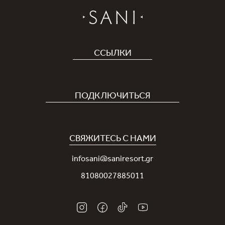
ССЫЛКИ
Отель
Карьера
ПОДКЛЮЧИТЬСЯ
Covid-19
Приложение Sani
Устойчивое развитие
Программа лояльности Sani Rewards
СВЯЖИТЕСЬ С НАМИ
Новости
Контакты
infosani@saniresort.gr
Награды
81080027885011
Свадьбы