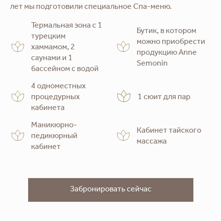
лет мы подготовили специальное Спа-меню.
Термальная зона c 1
Бутик, в котором
турецким
можно приобрести
хаммамом, 2
продукцию Anne
саунами и 1
Semonin
бассейном с водой
4 одноместных
процедурных
1 сюит для пар
кабинета
Маникюрно-
Кабинет тайского
педикюрный
массажа
кабинет
Забронировать сейчас