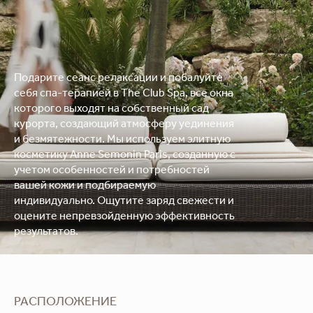
Подарите сеанс релаксации и побалуйте
себя спа-терапией в The Club Spa, все окна
которого выходят на собственный сад
курорта, создающий атмосферу уединения
и безмятежности. Мы используем элитную
косметику Anne Semonin Paris, созданную с
учетом особенностей и потребностей
вашей кожи и подбираемую
индивидуально. Ощутите заряд свежести и
оцените непревзойденную эффективность
результатов.
РАСПОЛОЖЕНИЕ