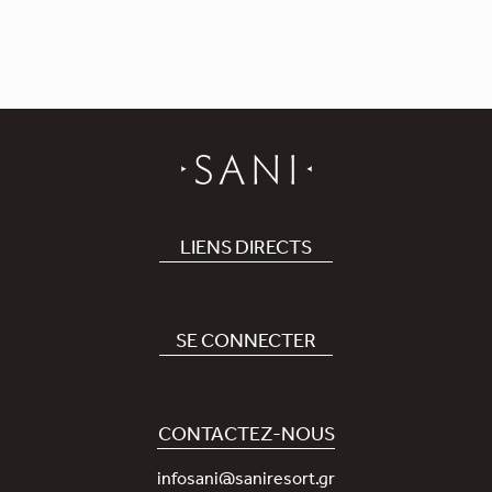
LIENS DIRECTS
Hôtel
Recrutement
SE CONNECTER
Covid-19
Notre application Sani
Engagement durable
Sani Rewards
CONTACTEZ-NOUS
News
Contactez-nous
infosani@saniresort.gr
Récompenses