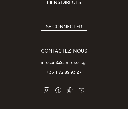
LIENS DIRECTS
Hôtel
Recrutement
SE CONNECTER
Covid-19
Notre application Sani
Engagement durable
Sani Rewards
CONTACTEZ-NOUS
News
Contactez-nous
infosani@saniresort.gr
Récompenses
+33 1 72 89 93 27
Mariages