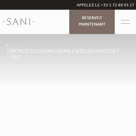
APPELEZ LE +33 1 72 89 93 27
RÉSERVEZ
MAINTENANT
NEWS
WORLD’S LEADING FAMILY & BEACH RESORT
2021