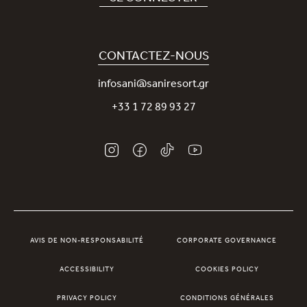
Covid-19
Notre application Sani
Engagement durable
Sani Rewards
CONTACTEZ-NOUS
News
Contactez-nous
infosani@saniresort.gr
Récompenses
+33 1 72 89 93 27
Mariages
AVIS DE NON-RESPONSABILITÉ
CORPORATE GOVERNANCE
ACCESSIBILITY
COOKIES POLICY
PRIVACY POLICY
CONDITIONS GÉNÉRALES