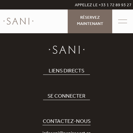
APPELEZ LE +33 1 72 89 93 27
RÉSERVEZ
MAINTENANT
LIENS DIRECTS
Hôtel
Recrutement
SE CONNECTER
Covid-19
Notre application Sani
Engagement durable
Sani Rewards
CONTACTEZ-NOUS
News
Contactez-nous