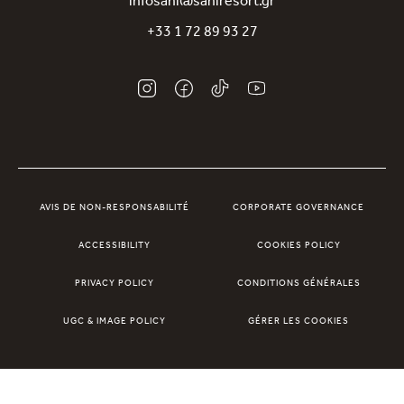
infosani@saniresort.gr
Récompenses
+33 1 72 89 93 27
Mariages
AVIS DE NON-RESPONSABILITÉ
CORPORATE GOVERNANCE
ACCESSIBILITY
COOKIES POLICY
PRIVACY POLICY
CONDITIONS GÉNÉRALES
UGC & IMAGE POLICY
GÉRER LES COOKIES