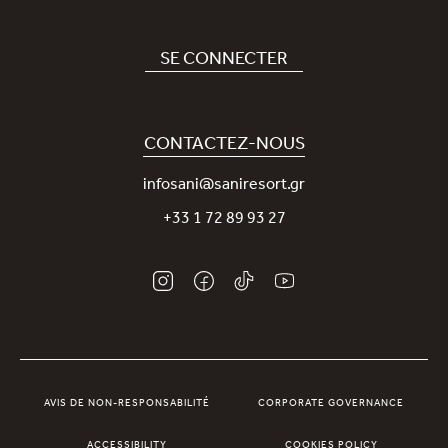
Hôtel
Recrutement
SE CONNECTER
Covid-19
Notre application Sani
Engagement durable
Sani Rewards
CONTACTEZ-NOUS
News
Contactez-nous
infosani@saniresort.gr
Récompenses
+33 1 72 89 93 27
Mariages
AVIS DE NON-RESPONSABILITÉ
CORPORATE GOVERNANCE
ACCESSIBILITY
COOKIES POLICY