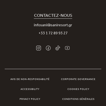
Covid-19
Notre application Sani
Engagement durable
Sani Rewards
CONTACTEZ-NOUS
News
Contactez-nous
infosani@saniresort.gr
Récompenses
+33 1 72 89 93 27
Mariages
AVIS DE NON-RESPONSABILITÉ
CORPORATE GOVERNANCE
ACCESSIBILITY
COOKIES POLICY
PRIVACY POLICY
CONDITIONS GÉNÉRALES