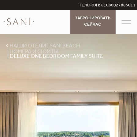
ТЕЛЕФОН: 81080027885011
ЗАБРОНИРОВАТЬ
СЕЙЧАС
НАШИ ОТЕЛИ
SANI BEACH
НОМЕРА И СЮИТЫ
DELUXE ONE BEDROOM FAMILY SUITE