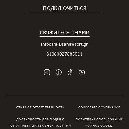
Карьера
ПОДКЛЮЧИТЬСЯ
Covid-19
Приложение Sani
Устойчивое развитие
Программа лояльности Sani Rewards
СВЯЖИТЕСЬ С НАМИ
Новости
Контакты
infosani@saniresort.gr
Награды
81080027885011
Свадьбы
ОТКАЗ ОТ ОТВЕТСТВЕННОСТИ
CORPORATE GOVERNANCE
ДОСТУПНОСТЬ ДЛЯ ЛЮДЕЙ С
ПОЛИТИКА ИСПОЛЬЗОВАНИЯ
ОГРАНИЧЕННЫМИ ВОЗМОЖНОСТЯМИ
ФАЙЛОВ COOKIE