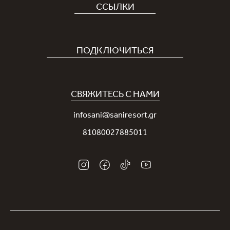
ССЫЛКИ
Отель
Карьера
ПОДКЛЮЧИТЬСЯ
Covid-19
Приложение Sani
Устойчивое развитие
Программа лояльности Sani Rewards
СВЯЖИТЕСЬ С НАМИ
Новости
Контакты
infosani@saniresort.gr
Награды
81080027885011
Свадьбы