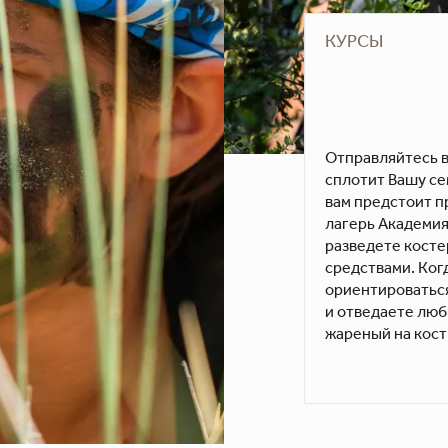
КУРСЫ
Отправляйтесь в
сплотит Вашу се
вам предстоит п
лагерь Академия 
разведете косте
средствами. Ког
ориентироваться
и отведаете люб
жареный на кос