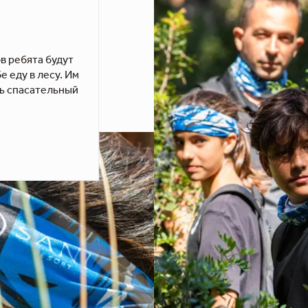
в ребята будут
 еду в лесу. Им
ть спасательный