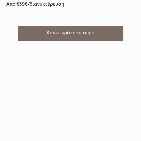
Από €396/διανυκτέρευση
Κάντε κράτηση τώρα