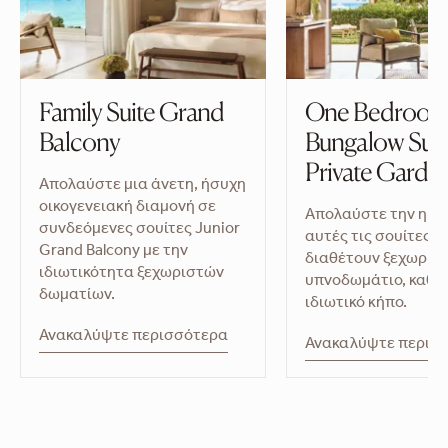
Family Suite Grand
One Bedroo
Balcony
Bungalow Suit
Private Garde
Απολαύστε μια άνετη, ήσυχη
οικογενειακή διαμονή σε
Απολαύστε την ηρε
συνδεόμενες σουίτες Junior
αυτές τις σουίτες π
Grand Balcony με την
διαθέτουν ξεχωρισ
ιδιωτικότητα ξεχωριστών
υπνοδωμάτιο, καθισ
δωματίων.
ιδιωτικό κήπο.
Ανακαλύψτε περισσότερα
Ανακαλύψτε περισ